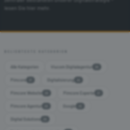
lesen Sie hier mehr.
BELIEBTESTE KATEGORIEN
Alle Kategorien
Viucom Digitalagentur
39
Pimcore
Digitalisierung
37
30
Pimcore Website
Pimcore Experte
28
27
Pimcore Agentur
Google
26
25
Digital Solutions
25