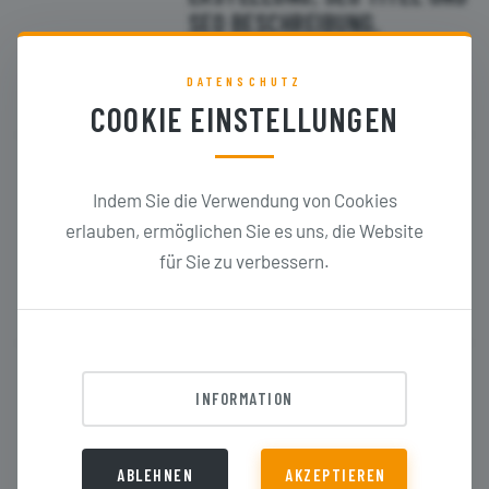
SEO BESCHREIBUNG,
PRODUKTBESCHREIBUNGEN
UND BILDTITEL
DATENSCHUTZ
COOKIE EINSTELLUNGEN
SUCHMASCHINENOPTIMIERUNG (SEO)
16. November 2025
Indem Sie die Verwendung von Cookies
WIE GENERIERE ICH
erlauben, ermöglichen Sie es uns, die Website
ANFRAGEN AUS KI-APPS? KI
für Sie zu verbessern.
SEO (GEO) EINFACH ERKLÄRT
SUCHMASCHINENOPTIMIERUNG (SEO)
INFORMATION
10. November 2025
INTERNATIONALES SEO –
HREFLANG KORREKT
ABLEHNEN
AKZEPTIEREN