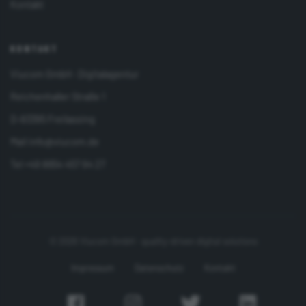
Kontakt
KONTAKT
Viucom GmbH · Digitalagentur
Reichenhaller Straße 1
D-83395 Freilassing
Mail
info@viucom.de
Tel
+49 8654 457 94 27
© 2026 Viucom GmbH · quality-driven digital solutions
Impressum
Datenschutz
Kontakt