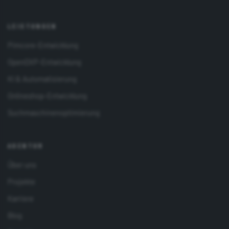
LEISTUNGEN
Pimcore-Entwicklung
OpenDXP-Entwicklung
KI & Automatisierung
Onlineshop-Entwicklung
Suchmaschinenoptimierung
AGENTUR
Über uns
Projekte
Karriere
Blog