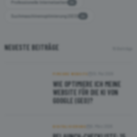
Professionelle Internetseiten
24
Suchmaschinenoptimierung (SEO)
24
NEUESTE BEITRÄGE
16 Beiträge
19. Mai 2026
PIMCORE WEBSITE
WIE OPTIMIERE ICH MEINE
WEBSITE FÜR DIE KI VON
GOOGLE (GEO)?
9. März 2026
DIGITALISIERUNG
RELAUNCH-CHECKLISTE: 15