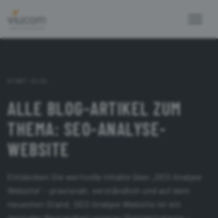
START
/
BLOG
ALLE BLOG-ARTIKEL ZUM
THEMA: SEO-ANALYSE-
WEBSITE
Entdecken Sie wertvolle Inhalte über „SEO Analyse
Website“ – praxisnah, verständlich und auf dem
neuesten Stand. SEO Analyse Website ist ein
zentraler Bestandteil unserer Digitalstrategie –