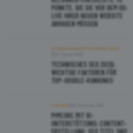
PUNKTE, DIE SIE VOR DEM GO-
LIVE IHRER NEUEN WEBSITE
ABHAKEN MÜSSEN
SUCHMASCHINENOPTIMIERUNG (SEO)
14. Januar 2026
TECHNISCHES SEO 2026:
WICHTIGE FAKTOREN FÜR
TOP-GOOGLE-RANKINGS
16. Dezember 2025
PIMCORE
PIMCORE MIT KI-
UNTERSTÜTZUNG: CONTENT-
ERSTELLUNG, SEO TITEL UND