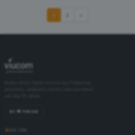
1
2
>
Quality-driven digital solutions aus Freilassing –
persönlich, verlässlich und mit Liebe zum Detail
seit über 25 Jahren.
WE 💜 PIMCORE
RSS-FEED