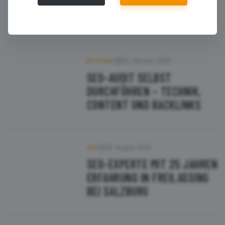
EINSETZEN FÜR
MEHRSPRACHIGE SEITEN
23. Oktober 2025
OFFPAGE
SEO-AUDIT SELBST
DURCHFÜHREN – TECHNIK,
CONTENT UND BACKLINKS
18. August 2025
SEO
SEO-EXPERTE MIT 25 JAHREN
ERFAHRUNG IN FREILASSING
BEI SALZBURG