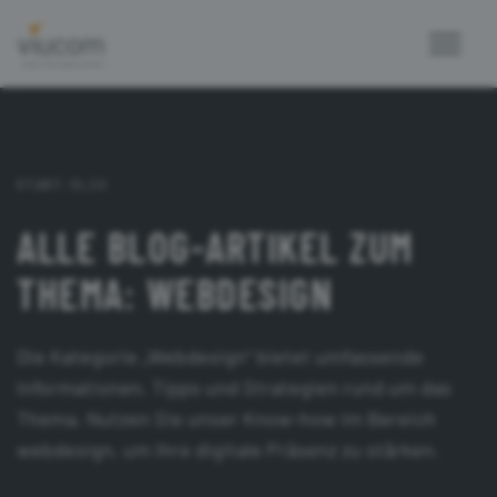
START
/
BLOG
ALLE BLOG-ARTIKEL ZUM
THEMA: WEBDESIGN
Die Kategorie „Webdesign“ bietet umfassende
Informationen, Tipps und Strategien rund um das
Thema. Nutzen Sie unser Know-how im Bereich
webdesign, um Ihre digitale Präsenz zu stärken.