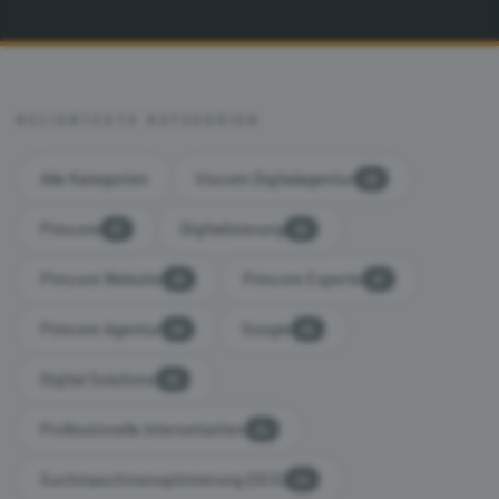
BELIEBTESTE KATEGORIEN
Alle Kategorien
Viucom Digitalagentur
39
Pimcore
Digitalisierung
37
30
Pimcore Website
Pimcore Experte
28
27
Pimcore Agentur
Google
26
25
Digital Solutions
25
Professionelle Internetseiten
24
Suchmaschinenoptimierung (SEO)
24