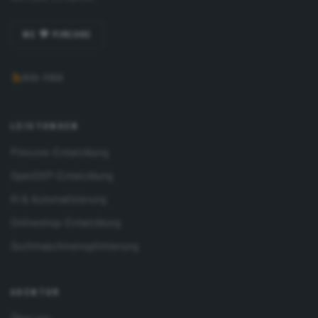
Social Media Marketing (Strategien,
Konzepte, Umsetzung) ergänzen das
WE 💜 PIMCORE
Portfolio.
RSS-FEED
LEISTUNGEN
Pimcore-Entwicklung
OpenDXP-Entwicklung
KI & Automatisierung
Onlineshop-Entwicklung
Suchmaschinenoptimierung
AGENTUR