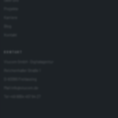
Über uns
Projekte
Karriere
Blog
Kontakt
KONTAKT
Viucom GmbH · Digitalagentur
Reichenhaller Straße 1
D-83395 Freilassing
Mail
info@viucom.de
Tel
+49 8654 457 94 27