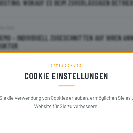
HOSTING: WORAUF ES BEIM ZUVERLÄSSIGEN BETRIE
 Mai 2026
DEMO - INDIVIDUELL ZUGESCHNITTEN AUF IHREN A
RUKTUR
DATENSCHUTZ
 März 2026
COOKIE EINSTELLUNGEN
DATA HUB UND GRAPHQL: DATEN FLEXIBEL FÜR JED
Sie die Verwendung von Cookies erlauben, ermöglichen Sie es u
Website für Sie zu verbessern.
 Februar 2026
WEBSITES, EINE PLATTFORM - WIE PIMCORE MULT
HT