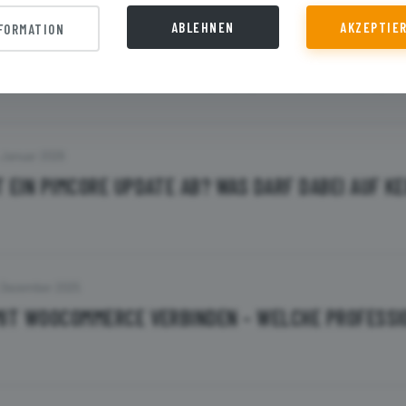
ABLEHNEN
AKZEPTIE
FORMATION
Februar 2026
VS. OPENDXP: GEMEINSAMKEITEN, UNTERSCHIEDE, F
 Januar 2026
 EIN PIMCORE UPDATE AB? WAS DARF DABEI AUF K
 Dezember 2025
MIT WOOCOMMERCE VERBINDEN - WELCHE PROFESSI