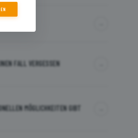
REN
→
AKTEN
EINEN FALL VERGESSEN
→
ONELLEN MÖGLICHKEITEN GIBT
→