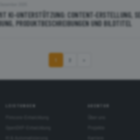
 Dezember 2025
MIT KI-UNTERSTÜTZUNG: CONTENT-ERSTELLUNG, SE
BUNG, PRODUKTBESCHREIBUNGEN UND BILDTITEL
1
2
>
LEISTUNGEN
AGENTUR
Pimcore-Entwicklung
Über uns
OpenDXP-Entwicklung
Projekte
KI & Automatisierung
Karriere