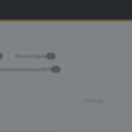
Pimcore Experte
27
schinenoptimierung (SEO)
24
14 Beiträge
→