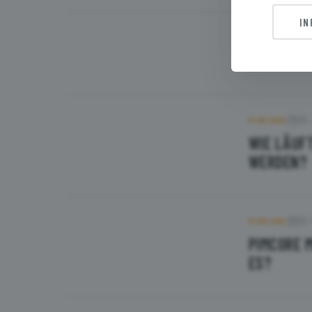
IN
2. 
PIMCORE
PIMCORE 
20.
PIMCORE
WIE LÄUFT
WERDEN?
22.
PIMCORE
PIMCORE 
ES?