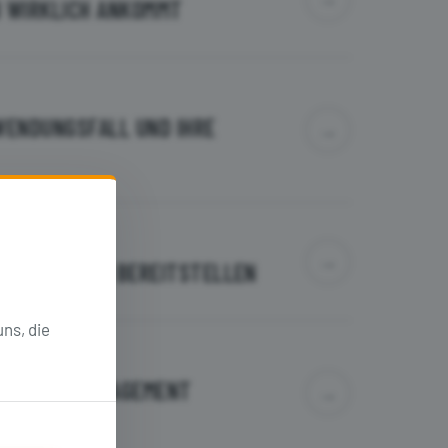
B WIRKLICH ANKOMMT
NWENDUNGSFALL UND IHRE
→
→
E ANWENDUNG BEREITSTELLEN
ns, die
I-DOMAIN-MANAGEMENT
→