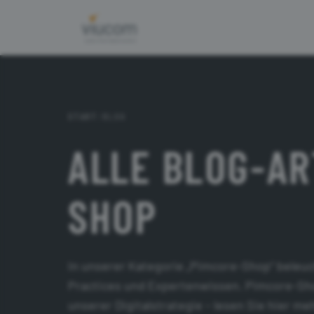
START
/
BLOG
ALLE BLOG-AR
SHOP
In unserer Kategorie „Pimcore-Shop“ beleuc
Practices und Expertenwissen. Pimcore-Shop
unserer Digitalstrategie – lesen Sie hier me