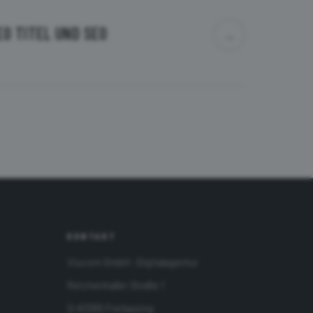
O TITEL UND SEO
→
KONTAKT
Viucom GmbH · Digitalagentur
Reichenhaller Straße 1
D-83395 Freilassing