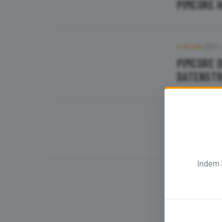
PIMCORE 
12.
PIMCORE
PIMCORE 
DATENST
16.
PIMCORE
PIMCORE 
Indem 
10.
PIMCORE
MEHRERE 
ERMÖGLIC