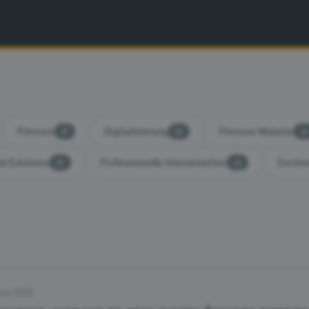
Pimcore
Digitalisierung
Pimcore Website
37
30
28
al Solutions
Professionelle Internetseiten
Suchma
25
24
Juni 2026