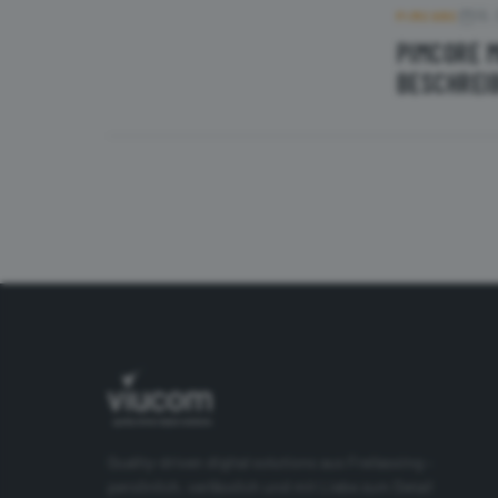
16.
PIMCORE
PIMCORE 
BESCHREI
Quality-driven digital solutions aus Freilassing –
persönlich, verlässlich und mit Liebe zum Detail